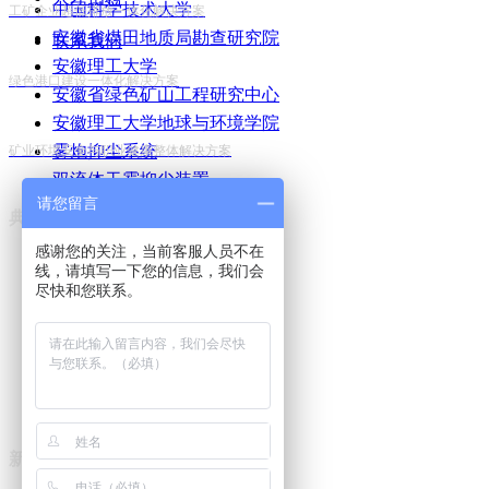
中国科学技术大学
工矿企业超低排放一体化解决方案
安徽省煤田地质局勘查研究院
联系我们
安徽理工大学
绿色港口建设一体化解决方案
安徽省绿色矿山工程研究中心
安徽理工大学地球与环境学院
雾炮抑尘系统
矿业环境安全与职业健康整体解决方案
双流体干雾抑尘装置
请您留言
微米级干雾抑尘系统
典型案例
智能雾枪系统
感谢您的关注，当前客服人员不在
智能雾桩系统
线，请填写一下您的信息，我们会
钢铁冶金
尽快和您联系。
火力发电
煤矿焦化
港口码头
智慧矿山
水泥化工
新闻中心